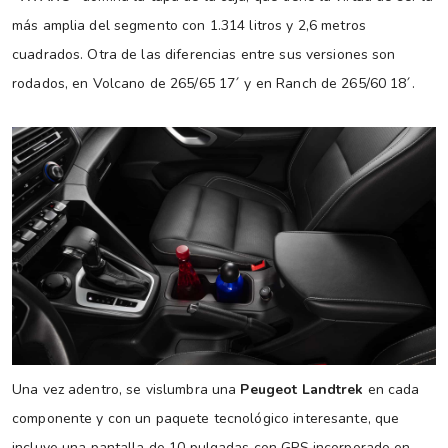
más amplia del segmento con 1.314 litros y 2,6 metros
cuadrados. Otra de las diferencias entre sus versiones son
rodados, en Volcano de 265/65 17´ y en Ranch de 265/60 18´.
Una vez adentro, se vislumbra una
Peugeot Landtrek
en cada
componente y con un paquete tecnológico interesante, que
incluye una pantalla de 10 pulgadas con GPS incorporado en