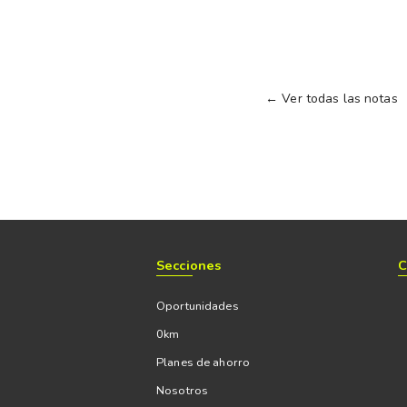
← Ver todas las notas
Secciones
C
Oportunidades
0km
Planes de ahorro
Nosotros