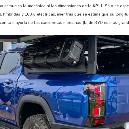
o comunicó la mecánica ni las dimensiones de la
KP11
. Sólo se esp
, hínbridas y 100% eléctricas, mientras que se estima que su longitu
 con la mayoría de las camionetas medianas (la de BYD es más grand