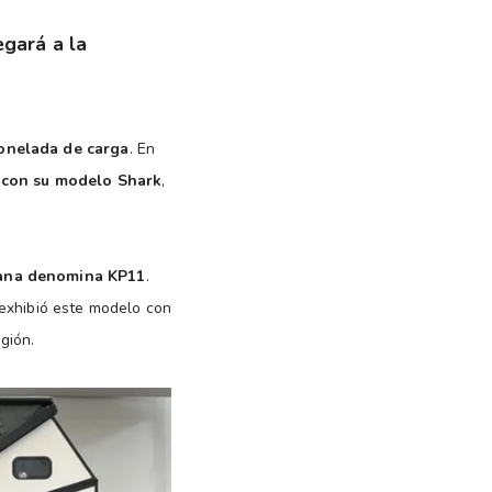
egará a la
tonelada de carga
. En
con su modelo Shark
,
iana denomina KP11
.
 exhibió este modelo con
gión.