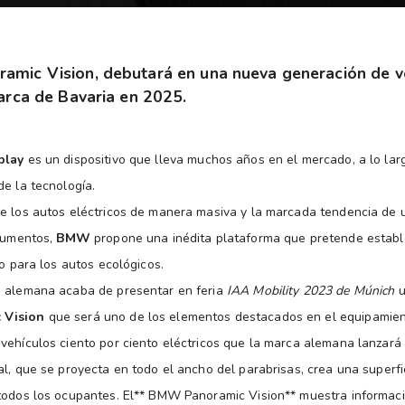
mic Vision, debutará en una nueva generación de 
arca de Bavaria en 2025.
play
es un dispositivo que lleva muchos años en el mercado, a lo lar
de la tecnología.
e los autos eléctricos de manera masiva y la marcada tendencia de ut
trumentos,
BMW
propone una inédita plataforma que pretende estab
ño para los autos ecológicos.
a alemana acaba de presentar en feria
IAA Mobility 2023 de Múnich
u
 Vision
que será uno de los elementos destacados en el equipamien
vehículos ciento por ciento eléctricos que la marca alemana lanzará
al, que se proyecta en todo el ancho del parabrisas, crea una superfi
todos los ocupantes. El** BMW Panoramic Vision** muestra informaci