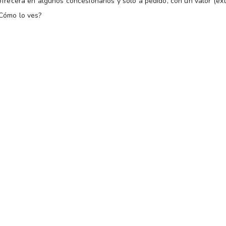
ofrecerá en algunos concesionarios y solo a pedido, con un valor (ext
¿Cómo lo ves?