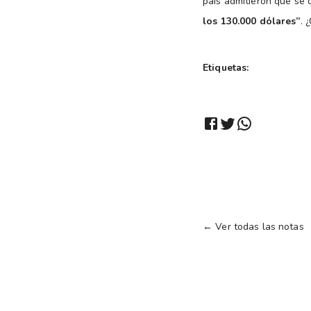
país admitieron que se 
los 130.000 dólares”
. 
Etiquetas:
← Ver todas las notas