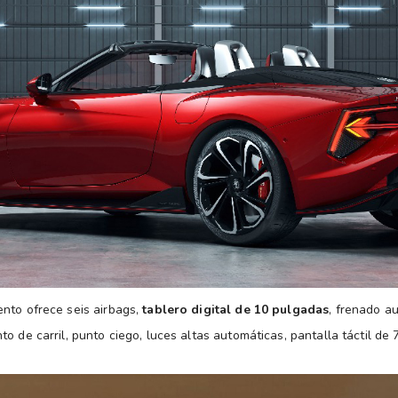
nto ofrece seis airbags,
tablero digital de 10 pulgadas
, frenado a
o de carril, punto ciego, luces altas automáticas, pantalla táctil de