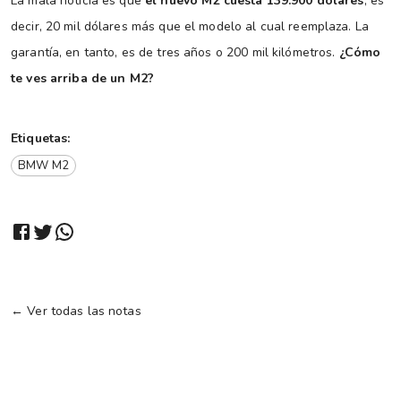
La mala noticia es que
el nuevo M2 cuesta 139.900 dólares
, es
decir, 20 mil dólares más que el modelo al cual reemplaza. La
garantía, en tanto, es de tres años o 200 mil kilómetros.
¿Cómo
te ves arriba de un M2?
Etiquetas:
BMW M2
← Ver todas las notas