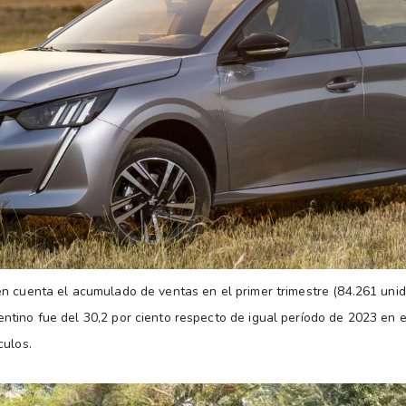
n cuenta el acumulado de ventas en el primer trimestre (84.261 unida
tino fue del 30,2 por ciento respecto de igual período de 2023 en 
culos.