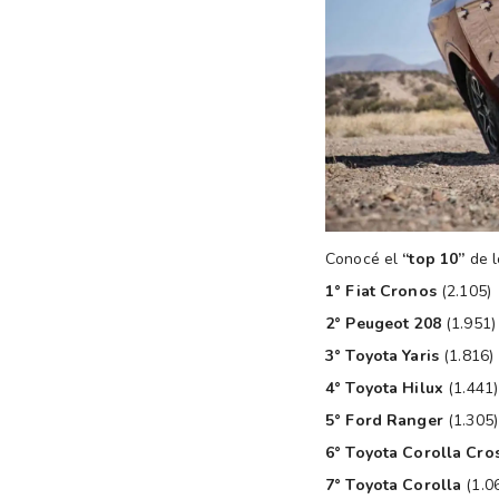
Conocé el
“top 10”
de l
1° Fiat Cronos
(2.105)
2° Peugeot 208
(1.951)
3° Toyota Yaris
(1.816)
4° Toyota Hilux
(1.441)
5° Ford Ranger
(1.305)
6° Toyota Corolla Cro
7° Toyota Corolla
(1.0