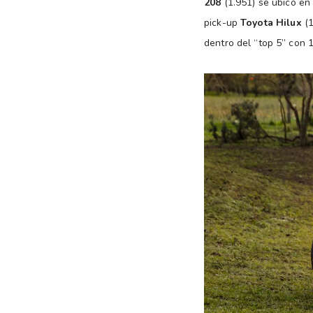
208
(1.951) se ubicó en
pick-up
Toyota Hilux
(1
dentro del “top 5” con 