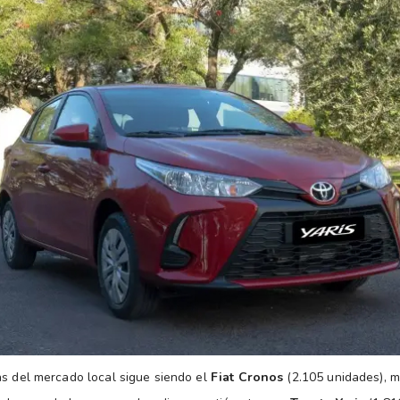
as del mercado local sigue siendo el
Fiat Cronos
(2.105 unidades), m