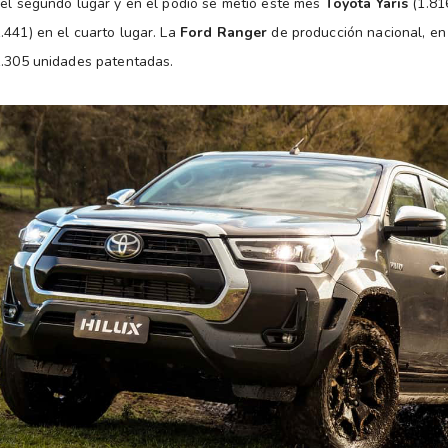
 el segundo lugar y en el podio se metió este mes
Toyota Yaris
(1.81
.441) en el cuarto lugar. La
Ford Ranger
de producción nacional, en
1.305 unidades patentadas.