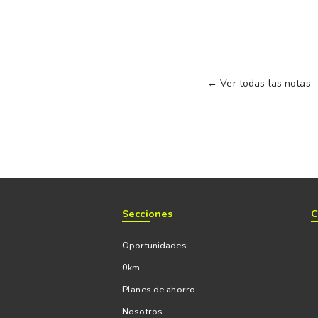
← Ver todas las notas
Secciones
C
Oportunidades
0km
Planes de ahorro
Nosotros