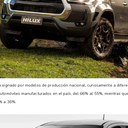
á signado por modelos de producción nacional, curiosamente a difere
automóviles manufacturados en el país, del 66% al 55%, mientras qu
7% a 36%.