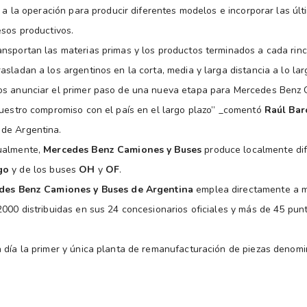
d a la operación para producir diferentes modelos e incorporar las últ
esos productivos.
nsportan las materias primas y los productos terminados a cada rincó
sladan a los argentinos en la corta, media y larga distancia a lo la
os anunciar el primer paso de una nueva etapa para Mercedes Benz
nuestro compromiso con el país en el largo plazo” _comentó
Raúl Bar
de Argentina.
ualmente,
Mercedes Benz Camiones y Buses
produce localmente dif
go
y de los buses
OH
y
OF
.
des Benz Camiones y Buses de Argentina
emplea directamente a m
2000 distribuidas en sus 24 concesionarios oficiales y más de 45 pu
 día la primer y única planta de remanufacturación de piezas deno