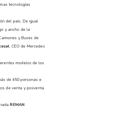
imas tecnologías
n del país. De igual
rgo y ancho de la
 Camiones y Buses de
cesat
, CEO de Mercedes
erentes modelos de los
ás de 450 personas e
ntos de venta y posventa
minada
REMAN
.