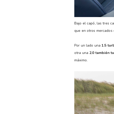
Bajo el capó, las tres 
que en otros mercados e
Por un lado una
1.5 tur
otra una
2.0 también t
máximo.