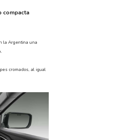
up compacta
 la Argentina una
o.
lpes cromados, al igual