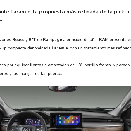
ante Laramie, la propuesta más refinada de la pick-
.
rsiones
Rebel
y
R/T
de
Rampage
a principio de año,
RAM
presenta en
ck-up compacta denominada
Laramie
, con un tratamiento más refinad
aca por equipar llantas diamantadas de 18”, parrilla frontal y parago
ores y las manijas de las puertas.