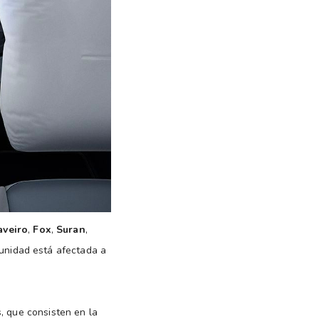
aveiro
,
Fox
,
Suran
,
u unidad está afectada a
, que consisten en la