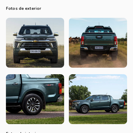
nueva parrilla frontal, capó elevado, faros LED y una trasera
Fotos de exterior
rediseñada que refuerzan su robustez. Cada línea de su
carrocería está pensada para transmitir fuerza y presencia.
Interior y equipamiento
El habitáculo incorpora paneles
rediseñados, acabados premium, encendido remoto del
motor, y la nueva central multimedia MyLink de 11” con
pantalla táctil y proyección inalámbrica, brindando confort y
conectividad de última generación.
Dinámica y seguridad
Además de una plataforma sólida y
equilibrada, la nueva S10 incorpora los más avanzados
sistemas de seguridad, preparados para cualquier desafío.
Con 5 años de garantía, es una aliada confiable y resistente
en todos los caminos.