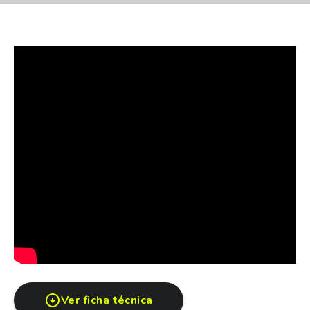
Venta corporativa para empresas y particulares desde
una unidad
CREDITOS CHEVROLET GPAT Financiamos tu
Chevrolet en cuotas fijas y en pesos. Consulte también
por planes de financiación a tasa 0%.
(*) Imágenes de carácter ilustrativo.
Ver ficha técnica