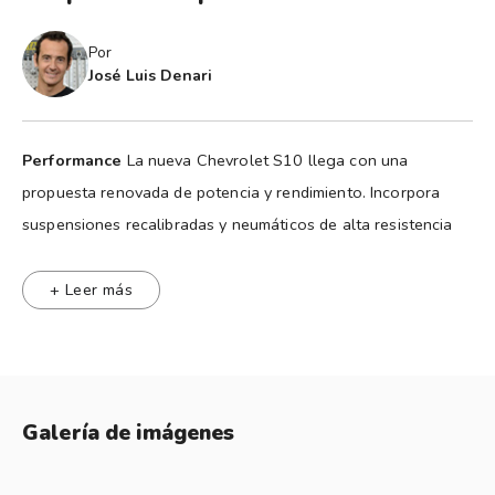
Por
José Luis Denari
Performance
La nueva Chevrolet S10 llega con una
propuesta renovada de potencia y rendimiento. Incorpora
suspensiones recalibradas y neumáticos de alta resistencia
en la banda de rodamiento, lo que garantiza un andar
cómodo y firme tanto en ciudad como en terrenos off-road.
+ Leer más
Motores y cajas
Equipada con un motor turbo diésel 2.8L
más eficiente que entrega 207 CV y 510 Nm de torque, y una
nueva caja automática de 8 velocidades, ofrece una
respuesta ágil, mayor control y excelente consumo en ruta o
Galería de imágenes
carga.
Diseño
Imponente y moderna, la S10 se renueva con una