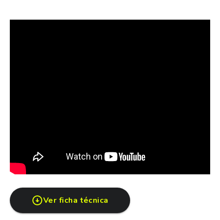
una unidad
CREDITOS CHEVROLET GPAT Financiamos tu
Chevrolet en cuotas fijas y en pesos. Consulte también
por planes de financiación a tasa 0%.
(*) Imágenes de carácter ilustrativo.
Ver ficha técnica