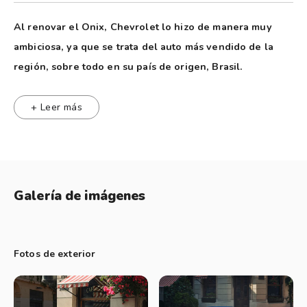
Al renovar el Onix, Chevrolet lo hizo de manera muy
ambiciosa, ya que se trata del auto más vendido de la
región, sobre todo en su país de origen, Brasil.
Datos de Performance
+ Leer más
Motor 1.0 Turbo:
0-100: 9,4 segundos
Velocidad Max: 180 Km/h
Frenada 100 a 0: 40 metros
Galería de imágenes
El Tanque de combustible es de 44 litros.
Consumo ciudad: 8,5 L/100
Consumo ruta 120 km/h: 6,8L/100
Fotos de exterior
Consumo:
Consumo ciudad: 9,5 L/100