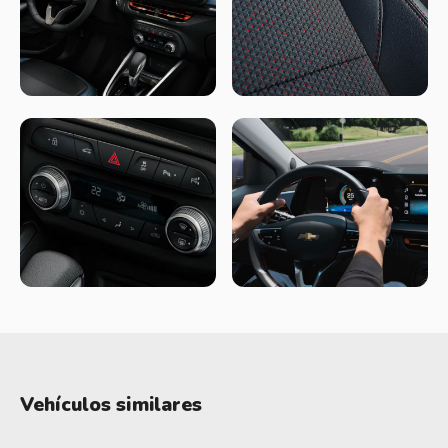
de seis marchas, sólo con 1.0T.
Diseño
Pierde juventud en pos de una imagen más estatutaria y con
más atención al detalle. Están muy bien, pero son más serios.
Les va a costar captar a los más jóvenes con el Onix, un auto
más orientado a centennials.
Respecto a los anteriores Onix y Prisma, los nuevos son 23 y
19 cm más largos (416 y 447 cm, respectivamente), la
distancia entre ejes es de 2 y 7 centímetros más larga (255
en el Onix y 260 centimetros en el Onix Plus).
Los premier tienen Led de marcha diurna, un buen detalle
para el segmento.
En cuanto a las llantas, el Onix LT trae de 15" y el Premier de
Vehículos similares
16".