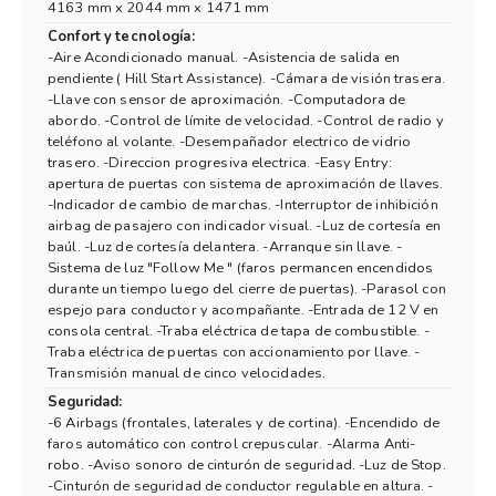
4163 mm x 2044 mm x 1471 mm
Confort y tecnología:
-Aire Acondicionado manual. -Asistencia de salida en
pendiente ( Hill Start Assistance). -Cámara de visión trasera.
-Llave con sensor de aproximación. -Computadora de
abordo. -Control de límite de velocidad. -Control de radio y
teléfono al volante. -Desempañador electrico de vidrio
trasero. -Direccion progresiva electrica. -Easy Entry:
apertura de puertas con sistema de aproximación de llaves.
-Indicador de cambio de marchas. -Interruptor de inhibición
airbag de pasajero con indicador visual. -Luz de cortesía en
baúl. -Luz de cortesía delantera. -Arranque sin llave. -
Sistema de luz "Follow Me " (faros permancen encendidos
durante un tiempo luego del cierre de puertas). -Parasol con
espejo para conductor y acompañante. -Entrada de 12 V en
consola central. -Traba eléctrica de tapa de combustible. -
Traba eléctrica de puertas con accionamiento por llave. -
Transmisión manual de cinco velocidades.
Seguridad:
-6 Airbags (frontales, laterales y de cortina). -Encendido de
faros automático con control crepuscular. -Alarma Anti-
robo. -Aviso sonoro de cinturón de seguridad. -Luz de Stop.
-Cinturón de seguridad de conductor regulable en altura. -