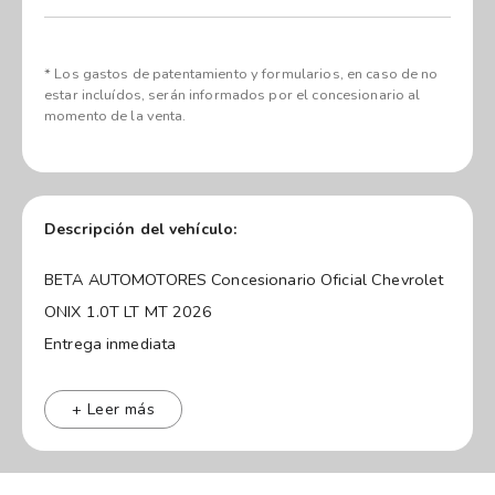
* Los gastos de patentamiento y formularios, en caso de no
estar incluídos, serán informados por el concesionario al
momento de la venta.
Descripción del vehículo:
BETA AUTOMOTORES Concesionario Oficial Chevrolet
ONIX 1.0T LT MT 2026
Entrega inmediata
Stock permanente
Disponibilidad de colores
+ Leer más
Tomamos tu usado al mejor valor ¡Cotizá Ahora!
Venta corporativa para empresas y particulares desde