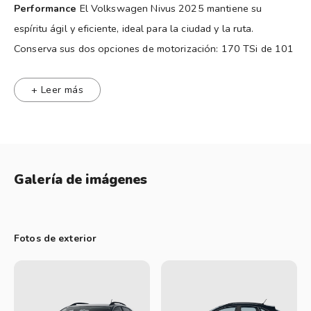
Performance
El Volkswagen Nivus 2025 mantiene su
espíritu ágil y eficiente, ideal para la ciudad y la ruta.
Conserva sus dos opciones de motorización: 170 TSi de 101
CV con caja manual de 5 marchas y 200 TSi de 116 CV con
caja automática Tiptronic de 6 velocidades, ambos
+ Leer más
turbonafteros.
Motores (siempre nafteros) y cajas
Ambos motores son 1.0
turbonafteros: el 170 TSi ofrece 101 CV y 170 Nm con caja
manual, y el 200 TSi brinda 116 CV y 200 Nm con caja
Galería de imágenes
automática Tiptronic. No hay versiones diésel ni más
potentes disponibles por el momento en Argentina.
Diseño
Renovado por fuera, el Nivus 2025 incorpora los
Fotos de exterior
nuevos faros "VW Led" que también iluminan la parrilla,
paragolpes rediseñados y ópticas traseras renovadas con
barras de leds. Un restyling que resalta su estética moderna
y urbana.