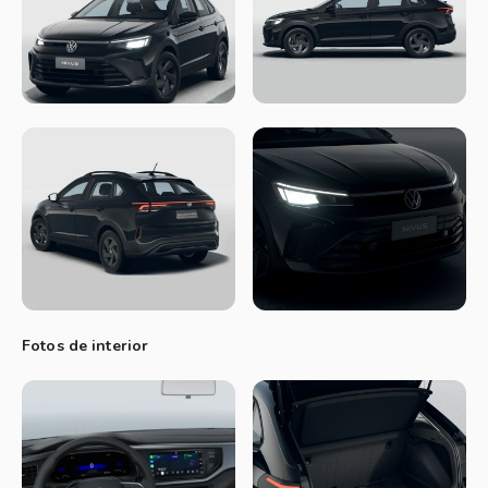
Interior y equipamiento
En el interior, suma el nuevo
sistema “Mi VW Connect”, que permite al conductor acceder
a información del vehículo desde el celular. El diseño interior
mantiene su estilo moderno y funcional, con el equipamiento
característico de la marca.
Dinámica y seguridad
La plataforma mantiene su
configuración, con buena estabilidad y comportamiento
dinámico. Se espera una dotación completa de asistencias y
seguridad, manteniendo el estándar de la versión anterior.
Fotos de interior