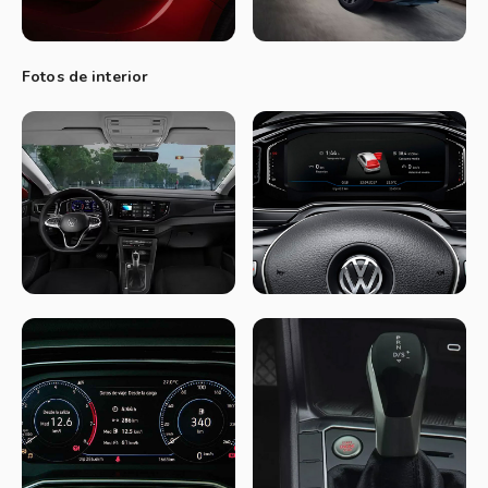
turbo (170 TSi, 101 cv y 170 Nm), con caja automática de 6
marchas.
Fotos de interior
Diseño
Es un auto que para aquellos con el ojo no tan entrenados, o
sea la mayoría de la población se lo confundirá con un Gol.
Mide 405 cm de largo, con un ancho de 175 cm y una altura
de 146 cm. La distancia entre ejes es de 256 cm. Es
claramente más largo y ancho que el Gol, pero también más
bajo. Su coeficiente aerodinámico es de Cx 0,33, que para un
hatch corto es muy bueno.
El baúl es de 300 litros, suficiente para el tamaño del auto, y
dentro de él una rueda de auxilio de tipo temporal en medida
185/60-15.