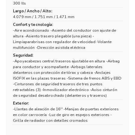
300 lts
Largo / Ancho / Alto:
4.079 mm / 1.751 mm / 1.471 mm
Confort y tecnología:
-Aire acondicionado -Asiento del conductor con ajuste de
altura -Asiento trasero plegable (una pieza) -
Limpiaparabrisas con regulador de velocidad -Volante
multifunción -Dirección asistida eléctrica
Seguridad:
-Apoyacabezas central traseros ajustable en altura -Airbag
para conductor y acompañante -Airbags laterales
delanteros con protección de tórax y cabeza -Anclajes
ISOFIX en las plazas traseras -Sistema de frenos ABS y EBD
-Cinturones de seguridad traseros de tres puntos
retractables (3) -Inmovilizador electrónico -Aviso cinturón
de seguridad desabrochado (delanteros y traseros)
Exterior:
-Llantas de aleación de 16'' -Manijas de puertas exteriores
en color carrocería -Luz de giro en espejos exteriores -
Grilla de radiador con detalles cromados