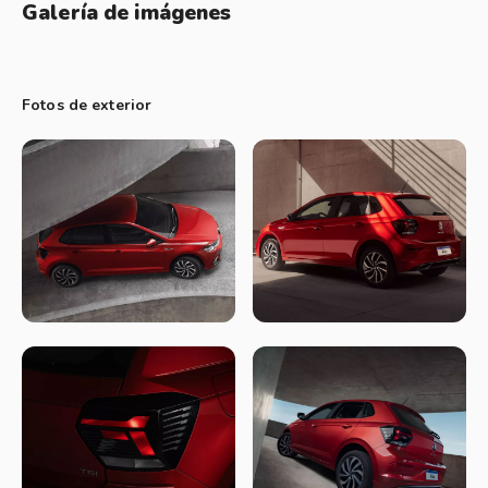
Galería de imágenes
Frenada de 100 km/h a 0: 39 mts. Bien.
Consumos
Ruta a 100 km/h: 5,6 L/100km
Fotos de exterior
Ruta a 130 km/h: 7,2 L/100km
Ciudad: 8,5 L/100km
Plataforma
MQB-A0. La base estructural y gran parte de su
diseño es idéntico al Polo que ya se vende en Europa.
Igualmente no es lo mismo…
Motor y transmisión
Hay cuatro versiones con 3 motores: El MSI 1.6 (110 cv y
155 Nm) sigue siendo utilizado por el Polo Track, con caja
manual de 5ta.
El Polo Comfortline y el Highline con el motor tricilíndrico 1.0