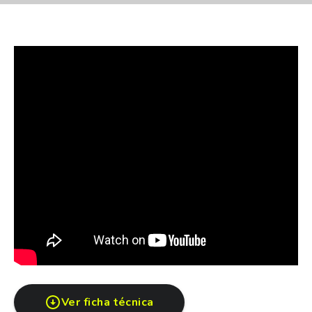
Tomamos Dolares (Consultar cotización)
Hauswagen Escobar, Km 50 Panamericana ramal
Escobar
Pertenecemos a uno de los grupos mas prestigiosos
del país. (GCDC)
Concesionario oficial Volkswagen
KARINA BILAK
Asesora comercial
Ver ficha técnica