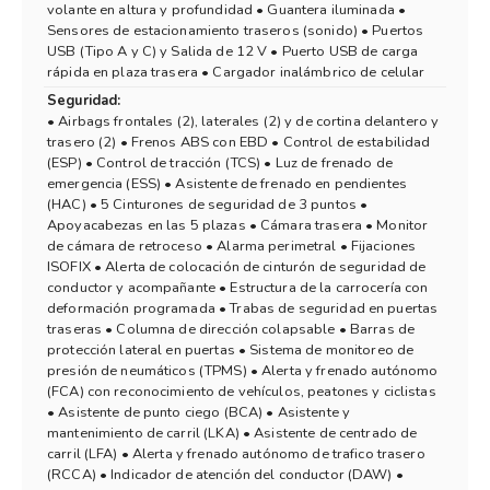
volante en altura y profundidad • Guantera iluminada •
Sensores de estacionamiento traseros (sonido) • Puertos
USB (Tipo A y C) y Salida de 12 V • Puerto USB de carga
rápida en plaza trasera • Cargador inalámbrico de celular
Seguridad:
• Airbags frontales (2), laterales (2) y de cortina delantero y
trasero (2) • Frenos ABS con EBD • Control de estabilidad
(ESP) • Control de tracción (TCS) • Luz de frenado de
emergencia (ESS) • Asistente de frenado en pendientes
(HAC) • 5 Cinturones de seguridad de 3 puntos •
Apoyacabezas en las 5 plazas • Cámara trasera • Monitor
de cámara de retroceso • Alarma perimetral • Fijaciones
ISOFIX • Alerta de colocación de cinturón de seguridad de
conductor y acompañante • Estructura de la carrocería con
deformación programada • Trabas de seguridad en puertas
traseras • Columna de dirección colapsable • Barras de
protección lateral en puertas • Sistema de monitoreo de
presión de neumáticos (TPMS) • Alerta y frenado autónomo
(FCA) con reconocimiento de vehículos, peatones y ciclistas
• Asistente de punto ciego (BCA) • Asistente y
mantenimiento de carril (LKA) • Asistente de centrado de
carril (LFA) • Alerta y frenado autónomo de trafico trasero
(RCCA) • Indicador de atención del conductor (DAW) •