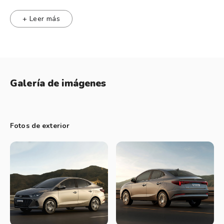
innovaciones tecnológicas, incluyendo la opción de conectar
de manera inalámbrica Google Android Auto y Apple CarPlay,
+ Leer más
lo que permite al conductor y a los pasajeros estar más
cómodos y conectados en todo momento. La versión
Platinum Safety incluye el nuevo Supervision Cluster, un
panel de instrumentos digital, interactivo y colorido, con tres
Galería de imágenes
opciones de color de fondo y la posibilidad de personalizar
configuraciones de seguridad y confort. Además, esta versión
cuenta con climatizador automático, con tres niveles de
Fotos de exterior
intensidad.
Un detalle destacado es el sistema Remote Engine Start,
disponible en la versión más equipada. Esta tecnología
permite al conductor arrancar el motor y climatizar el
vehículo de forma remota usando la llave presencial. Para
encender el motor, basta con presionar el botón de bloqueo
de puertas y mantener presionado el botón de arranque