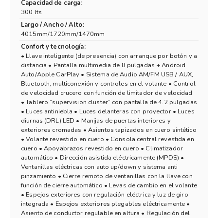
Capacidad de carga:
300 lts
Largo / Ancho / Alto:
4015mm/1720mm/1470mm
Confort y tecnología:
• Llave inteligente (de presencia) con arranque por botón y a
distancia • Pantalla multimedia de 8 pulgadas + Android
Auto/Apple CarPlay • Sistema de Audio AM/FM USB / AUX,
Bluetooth, multiconexión y controles en el volante • Control
de velocidad crucero con función de limitador de velocidad
• Tablero “supervision cluster” con pantalla de 4.2 pulgadas
• Luces antiniebla • Luces delanteras con proyector • Luces
diurnas (DRL) LED • Manijas de puertas interiores y
exteriores cromadas • Asientos tapizados en cuero sintético
• Volante revestido en cuero • Consola central revestida en
cuero • Apoyabrazos revestido en cuero • Climatizador
automático • Dirección asistida eléctricamente (MPDS) •
Ventanillas eléctricas con auto up/down y sistema anti
pinzamiento • Cierre remoto de ventanillas con la llave con
función de cierre automático • Levas de cambio en el volante
• Espejos exteriores con regulación eléctrica y luz de giro
integrada • Espejos exteriores plegables eléctricamente •
Asiento de conductor regulable en altura • Regulación del