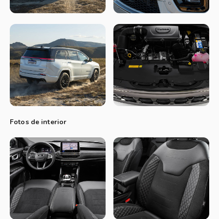
y Compass.
Motor y caja
• GME: 2.0 Turbo (nafta), 4 cilindros en línea, 272cv y 400
Nm de torque, con caja automática de 9 velocidades.
Diseño
Fotos de interior
Queda a las claras que Jeep tenía que distinguirse por sobre
el resto de la gama con Commander, siendo más elegante
que un Compass Limited y no tan juvenil como el Renegade.
El objetivo se cumplió con elementos que caracterizan a
Grand Cherokee: Cromados, superficies no tan osadas, faros