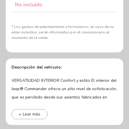
No incluído
* Los gastos de patentamiento y formularios, en caso de no
estar incluídos, serán informados por el concesionario al
momento de la venta.
Descripción del vehículo:
VERSATILIDAD INTERIOR Confort y estilo El interior del
Jeep® Commander ofrece un alto nivel de sofisticación,
que es percibido desde sus asientos fabricados en
cuero con detalles en gamuza que se replican en los
revestimientos del tablero y la consola central.
+ Leer más
Además, incorpora isologos grabados con relieve