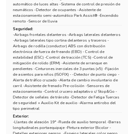
automático de luces altas -Sistema de control de presión de
neumáticos -Detector de ocupantes -Asistente de
estacionamiento semi-automático Park Assist® -Encendido
remoto -Sensor de lluvia
Seguridad:
-Airbags frontales delanteros -Airbags laterales delanteros
-Airbags laterales tipo cortina delanteros y traseros -
Airbags de rodilla (conductor) ABS con distribución
electrónica de fuerza de freando (EBD) - Control de
estabilidad (ESC) -Control de tracción (TCS) -Control de
mitigación de rolido (ERM) -Asistente de arranque en
pendientes -Cinturones inerciales de 3 puntas (x5) -Fijación
de asientos para niños (ISOFIX) - -Detector de punto ciego -
Alerta de tráfico cruzado -Alerta de cambio involuntario de
carril -Asistente de frenado Pre-colisión -Sensores de
estacionamiento -Control crucero adaptativo c/ Stop&Go -
Detector de señales de tránsito -Detector de Fatiga Tuercas
de seguridad + Auxilio Kit de auxilio -Alarma antirobo del
tipo perimetral
Exterior:
-Llantas de aleación 19" -Rueda de auxilio temporal -Barras
longitudinales portaequipaje -Pintura exterior Bicolor -
Detalles exteriores negros. -Espejos laterales color negro