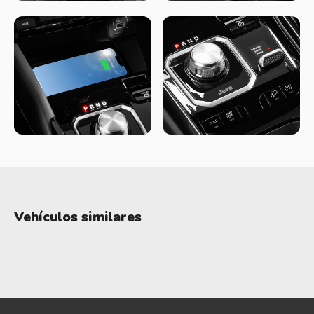
full Led y mucha atención a los detalles dentro y fuera, es la
fórmula que los diseñadores encontraron en términos de
estilo.
Hay que entender que en la marca Jeep, Overland es más
equipada y distinguida que Limited, por lo tanto hay
diferencias de estilo: La versión Limited calza llantas de 18´´
y Overland de 19´´, y la primera tiene los paragolpes
plásticos en gris y la segunda en color carrocería. A su vez,
Limited tiene los marcos inferiores en color negro, mientras
que en Overland son color carrocería.
Vehículos similares
En cuanto al diseño, el manual de instrucciones de cómo se
hace un Jeep no se alteró, respetando los pasaruedas
trapezoidales que evitan que se almacene barro en
situaciones off-road y los ángulos de entrada, ventrales y de