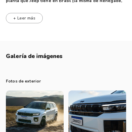
planta que Jeep tiene en Brasil (la misma de Renegade,
Compass y Fiat Toro).
+ Leer más
Su gran valor agregado radica en una tercera fila de
asientos, que la posicionan en el centro de la demanda de
aquellos que precisan más de 5 asientos en un vehículo. Por
precio y capacidad off-road compite con SW4, Trailblazer y
Galería de imágenes
Everest, pero estas 3 poseen chasis, ya que derivan de
camionetas medianas (Hilux, S10 y Ranger). De los SUV sin
chasis, seguramente 5008 y Tiguan AllSpace deberían estar
Fotos de exterior
en la lista de contendientes.
Plataforma
Si bien tiene claras diferencias dimensionales, su estructura
es monocasco (no tiene chasis) y parte de aquellas de Toro,