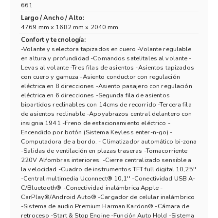
661
Largo / Ancho / Alto:
4769 mm x 1682 mm x 2040 mm
Confort y tecnología:
-Volante y selectora tapizados en cuero -Volante regulable
en altura y profundidad -Comandos satelitales al volante -
Levas al volante -Tres filas de asientos -Asientos tapizados
con cuero y gamuza -Asiento conductor con regulación
eléctrica en 8 direcciones -Asiento pasajero con regulación
eléctrica en 6 direcciones -Segunda fila de asientos
bipartidos reclinables con 14cms de recorrido -Tercera fila
de asientos reclinable -Apoyabrazos central delantero con
insignia 1941 -Freno de estacionamiento eléctrico -
Encendido por botón (Sistema Keyless enter-n-go) -
Computadora de a bordo. - Climatizador automático bi-zona
-Salidas de ventilación en plazas traseras -Tomacorriente
220V Alfombras interiores. -Cierre centralizado sensible a
la velocidad -Cuadro de instrumentos TFT full digital 10,25''
-Central multimedia Uconnect® 10,1'' -Conectividad USB A-
C/Bluetooth® -Conectividad inalámbrica Apple -
CarPlay®/Android Auto® -Cargador de celular inalámbrico
-Sistema de audio Premium Harman Kardon® -Cámara de
retroceso -Start & Stop Engine -Función Auto Hold -Sistema