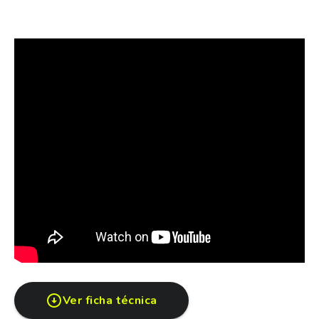
FINANCIACION DISPONIBLE: Crédito prendario, hasta
$24.000.000 en TASA CERO hasta 18 cuotas.
Financiación prendaria directa, rápida y con aprobación
en el día. Válido para toda la línea Fiat.
Los valores publicados corresponden a operaciones de
contado/financiado
Ver ficha técnica