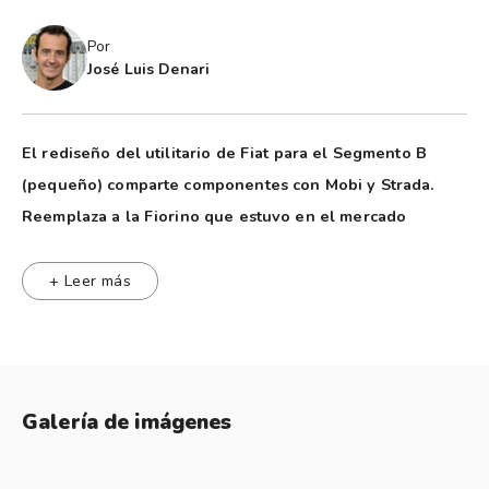
Por
José Luis Denari
El rediseño del utilitario de Fiat para el Segmento B
(pequeño) comparte componentes con Mobi y Strada.
Reemplaza a la Fiorino que estuvo en el mercado
argentino desde mayo de 2014, siendo importada desde
Brasil.
+ Leer más
En cuanto a su mecánica, incluye el motor 1.3 cadenero de
99cv.
Lo más destacado es la inclusión de control de estabilidad
(ESP) de serie, junto con Asistencia al Arranque en Pendiente
Galería de imágenes
y frenado de emergencia, cumpliendo con la regulación
actual.