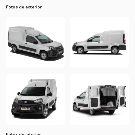
Además, estrena una nueva configuración de suspensión
Fotos de exterior
trasera utilizando un eje rígido tipo Omega, con muelle
parabólico longitudinal, similar al implementado en la Fiat
Strada.
Fotos de interior