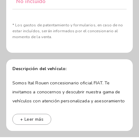
No incluído
* Los gastos de patentamiento y formularios, en caso de no
estar incluídos, serán informados por el concesionario al
momento de la venta.
Descripción del vehículo:
Somos Ital Rouen concesionario oficial FIAT. Te
invitamos a conocernos y descubrir nuestra gama de
vehículos con atención personalizada y asesoramiento
para que encuentres el modelo ideal. 📍 Nos
encontramos ubicados en Av. Lavalle 1650 (Zárate) y
+ Leer más
Colectora Este 145 (Escobar) Los valores publicados
no incluyen flete ni formularios.