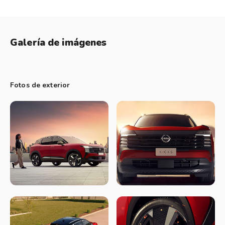
Motor y caja
Bajo el capot incorpora un motor 1.0 turbo de 3 cilindros,
Galería de imágenes
que entrega 120 cv y 200 Nm de torque, asociado a una
transmisión automática de doble embrague DCT de 6
marchas. Esta combinación ofrece una conducción ágil,
Fotos de exterior
eficiente y suave, con distintos modos de manejo (Normal,
ECO y Sport) y sistema Stop & Start para optimizar el
consumo
Confort y tecnología
En el interior, el Kicks apuesta fuerte por la tecnología y el
confort. Sobresalen sus dos pantallas digitales de 12,3”
(instrumental + multimedia), con conectividad inalámbrica
para Apple CarPlay y Android Auto, cargador inalámbrico,
climatizador automático digital y materiales de muy buena