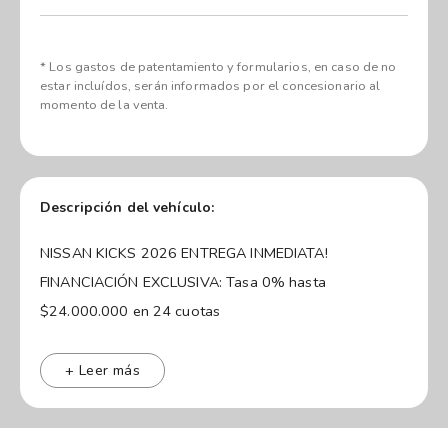
* Los gastos de patentamiento y formularios, en caso de no
estar incluídos, serán informados por el concesionario al
momento de la venta.
Descripción del vehículo:
NISSAN KICKS 2026 ENTREGA INMEDIATA!
FINANCIACIÓN EXCLUSIVA: Tasa 0% hasta
$24.000.000 en 24 cuotas
El nuevo Nissan Kicks tiene una actitud disruptiva, con
un diseño innovador, más espacio, más confort, y
+ Leer más
tecnologías japonesas para que disfrutes de un manejo
seguro e inteligente. Disfrutá del confort y la amplitud