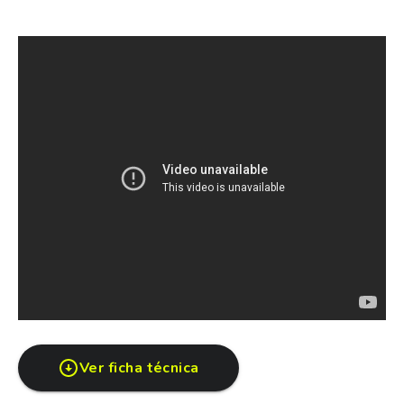
del nuevo Nissan Kicks. Con su elegante diseño interior
y terminaciones premium.
El nuevo diseño combina elegancia y disrupción, con
líneas que capturan miradas a donde quiera que vayas.
Vení a conocer el nuevo Nissan Kicks 2026 en Nisscar.
Ver ficha técnica