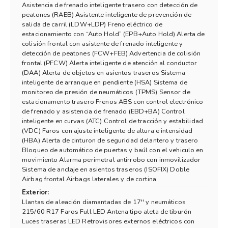
Asistencia de frenado inteligente trasero con detección de
peatones (RAEB) Asistente inteligente de prevención de
salida de carril (LDW+LDP) Freno eléctrico de
estacionamiento con “Auto Hold” (EPB+Auto Hold) Alerta de
colisión frontal con asistente de frenado inteligente y
detección de peatones (FCW+FEB) Advertencia de colisión
frontal (PFCW) Alerta inteligente de atención al conductor
(DAA) Alerta de objetos en asientos traseros Sistema
inteligente de arranque en pendiente (HSA) Sistema de
monitoreo de presión de neumáticos (TPMS) Sensor de
estacionamento trasero Frenos ABS con control electrónico
de frenado y asistencia de frenado (EBD+BA) Control
inteligente en curvas (ATC) Control de tracción y estabilidad
(VDC) Faros con ajuste inteligente de altura e intensidad
(HBA) Alerta de cinturon de seguridad delantero y trasero
Bloqueo de automático de puertas y baúl con el vehiculo en
movimiento Alarma perimetral antirrobo con inmovilizador
Sistema de anclaje en asientos traseros (ISOFIX) Doble
Airbag frontal Airbags laterales y de cortina
Exterior:
Llantas de aleación diamantadas de 17'' y neumáticos
215/60 R17 Faros Full LED Antena tipo aleta de tiburón
Luces traseras LED Retrovisores externos eléctricos con