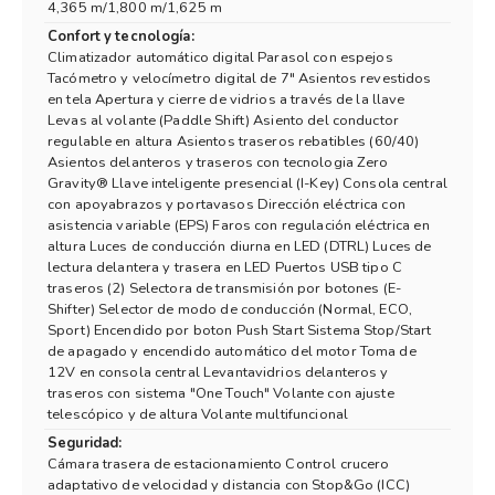
4,365 m/1,800 m/1,625 m
Confort y tecnología:
Climatizador automático digital Parasol con espejos
Tacómetro y velocímetro digital de 7" Asientos revestidos
en tela Apertura y cierre de vidrios a través de la llave
Levas al volante (Paddle Shift) Asiento del conductor
regulable en altura Asientos traseros rebatibles (60/40)
Asientos delanteros y traseros con tecnologia Zero
Gravity® Llave inteligente presencial (I-Key) Consola central
con apoyabrazos y portavasos Dirección eléctrica con
asistencia variable (EPS) Faros con regulación eléctrica en
altura Luces de conducción diurna en LED (DTRL) Luces de
lectura delantera y trasera en LED Puertos USB tipo C
traseros (2) Selectora de transmisión por botones (E-
Shifter) Selector de modo de conducción (Normal, ECO,
Sport) Encendido por boton Push Start Sistema Stop/Start
de apagado y encendido automático del motor Toma de
12V en consola central Levantavidrios delanteros y
traseros con sistema "One Touch" Volante con ajuste
telescópico y de altura Volante multifuncional
Seguridad:
Cámara trasera de estacionamiento Control crucero
adaptativo de velocidad y distancia con Stop&Go (ICC)