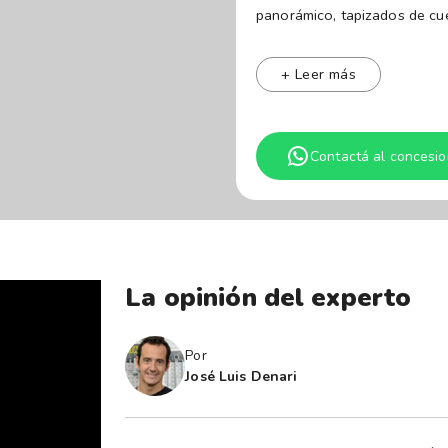
panorámico, tapizados de cue
Mobility. La versión E-Powe
combustión, brindando aceler
+ Leer más
libertad para llegar tan lej
carga eléctrica. Sólo necesi
Contactá al concesio
generador interno.
Tomamos tu usado al mejor p
La opinión del experto
Por
José Luis Denari