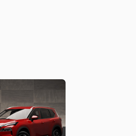
mundo), ya que todo emana calidad y tecnología, 
zonas climatizadas, el sistema de sonido Bose c
hay mucho espacio y para acceder atrás se mejor
permitiendo un ingreso sencillo. Pero para no gen
solo pueden ir niños, por dos razones: La primera
obligados a correr la segunda hilera hacia adela
es que la cabeza de un ocupante de más de 1.60 m
Nissan misma). Esta situación sucede en todos lo
su vez, el baúl es un tanto contenido para un fam
auxilio en exclusive (de chapa temporal) y los as
un kit de reparación de neumáticos ante una pinc
por lo tanto recomendamos comprar el auxilio de chapa de
panorámico colabora con la sensación de encierr
que evita el calor en el habitáculo. En términos
de 12,3″, un sistema de audio con pantalla tácti