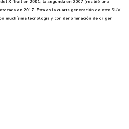
 del X-Trail en 2001; la segunda en 2007 (recibió una
 retocada en 2017. Esta es la cuarta generación de este SUV
con muchísima tecnología y con denominación de origen
 que se estrenó en 2016 con el Note y que luego trasladó a
tiples beneficios de una conducción 100% eléctrica, con la
combustión. La introducción de esta forma de movilidad
e la firma denominada Ambition 2030, por la cual pretende para
 cero fatalidades” y afianzar su intención de redefinir el futuro
s versiones (contra casi 20 en Europa), una electrificada y otra