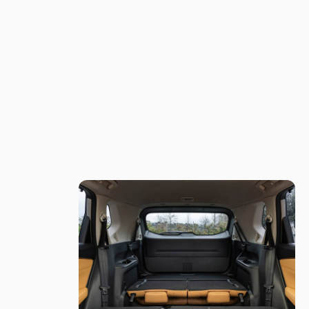
como sus asientos eléctricos y tapizados en cuero, las tres
on 10 parlantes o el cargador inalámbrico de celular. Adentro
ó la apertura de puertas traseras en un ángulo de 85°,
erar falsas expectativas, hay que aclarar que en la tercera fila
 es que al ubicar ocupantes en la última fila, nos veremos
nte, por lo tanto limitaremos su uso también. Y la segunda razón
ts tocará el techo ante el primer salto que de X-Trail (lo dice
s SUV medianos con tres filas por cuestiones dimensionales. A
iliar, debido al motor eléctrico trasero en e-Power o la rueda de
ientos que se encuentran en el piso. La versión electrificada trae
hadura (no entraba por tener el motor eléctrico en esa zona),
l exclusive al menos para viajar. Su enorme techo
o que se pueda tener, pero no se abre y viene con una cortina
 de tecnología e información, ofrece una pantalla de instrumentos
l también de 12,3″ y head-up display de 10,8″ (información