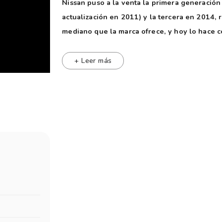
Nissan puso a la venta la primera generación
actualización en 2011) y la tercera en 2014,
mediano que la marca ofrece, y hoy lo hace 
Japón.
Tiene un sistema desarrollado por Nissan
otros, como Kicks o Qashqai, combinando los múl
+ Leer más
autonomía mejorada de un vehículo con motor a 
electrificada es parte de la estrategia global d
ese año contar con 26 vehículos “cero emisiones y
de la movilidad eléctrica. X-Trail se ofrece en do
“convencional”:
• e-Power, con sistema híbrido.
• Exclusive, con motor a combustión.
Performance
Aceleración
0 a 100 km/h: 7,3 segundos.