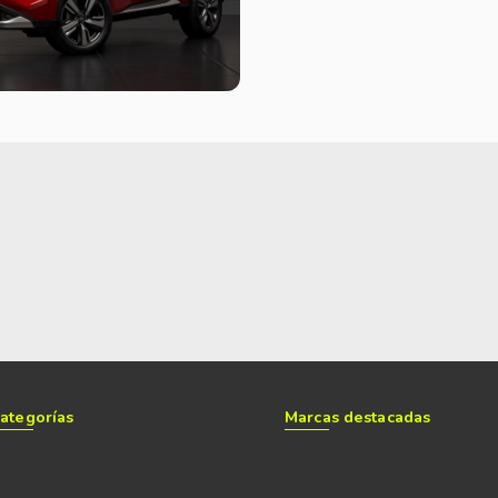
reflejada en el parabrisas). Más no se puede pedi
Dinámica
Cuando analizamos la compra de un auto con tan
es muy costoso, ya que la versión electrificada
eléctricos, como es el caso de esta X-Trail. X-Trail e-Power no es un hibrido por tracción, si no por alimentación.
Es decir que funciona igual que un vehículo 100%
motores eléctricos, mientras que el naftero tien
mantener el pequeño pack de baterías de iones de
combustible de unos 200 cm3). Por ende, es un hi
no por su intervención en el movimiento. Gracias
energía eléctrica para recuperar los acumulado
el frenado y la desaceleración. De esta forma, 
ategorías
Marcas destacadas
eléctrica y que se relaciona con la cantidad de
bastante en uso de ciudad, donde se frena const
frena el auto al dejar de pisarlo) permite acelera