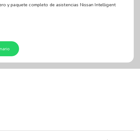
ro y paquete completo de asistencias Nissan Intelligent
r combina un motor 100% eléctrico con generador a
ación instantánea sin necesidad de enchufe y te da completa
os como quieras, con total independencia de estaciones de
tás cargar el tanque con combustible para alimentar el
nario
recio y las mejores