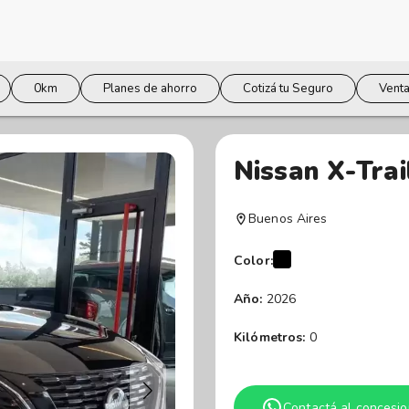
0km
Planes de ahorro
Cotizá tu Seguro
Venta
Nissan X-Trai
Buenos Aires
Color:
Año:
2026
Kilómetros:
0
Contactá al concesio