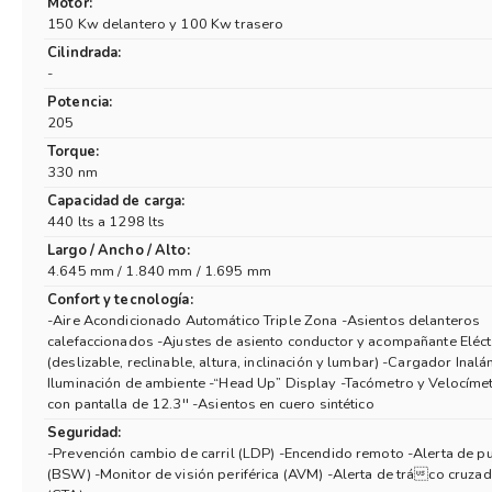
Motor:
150 Kw delantero y 100 Kw trasero
Cilindrada:
-
Potencia:
205
Torque:
330 nm
Capacidad de carga:
440 lts a 1298 lts
Largo / Ancho / Alto:
4.645 mm / 1.840 mm / 1.695 mm
Confort y tecnología:
-Aire Acondicionado Automático Triple Zona -Asientos delanteros
calefaccionados -Ajustes de asiento conductor y acompañante Eléct
(deslizable, reclinable, altura, inclinación y lumbar) -Cargador Inalá
Iluminación de ambiente -“Head Up” Display -Tacómetro y Velocímet
con pantalla de 12.3'' -Asientos en cuero sintético
Seguridad:
-Prevención cambio de carril (LDP) -Encendido remoto -Alerta de p
(BSW) -Monitor de visión periférica (AVM) -Alerta de tráco cruzad