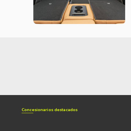
r.
ta tecnología tenemos que tener en cuenta que su desarrollo
 cuenta con un motor de combustión y uno o dos motores
 eléctrico, en donde los que traccionan al vehículo son los
e como función exclusiva generar electricidad para recargar y
 litio de 1,8 kWh (lo que equivaldría a tener un tanque de
brido por tener dos tipos de motores (eléctrico y térmico), pero
 a este naftero, no es necesario conectarlo a una fuente de
res, ya que se van recargando tanto durante la marcha como con
ofrece una mayor autonomía al no depender de una recarga
Concesionarios destacados
 combustible que se tenga en el tanque. La autonomía mejora
antemente y mediante el e-Pedal Step (el pedal del acelerador
r y desacelerar el vehículo utilizando solo un pedal, lo cual