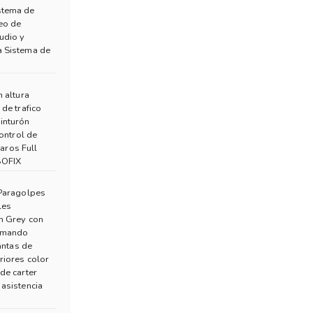
CarPlay, junto con un tablero digital de 7 pulga
stema de
eo de
udio y
Seguridad
a Sistema de
En seguridad, ambas versiones cuentan con seis a
frenado (EBD), control de estabilidad y tracción (
n altura
suma un paquete de asistencias a la conducción q
de trafico
inturón
mantenimiento de carril, monitoreo de punto ci
Control de
descenso en pendientes.
aros Full
SOFIX
La versión Laramie agrega alerta de tráfico cruz
urbanos o con visibilidad reducida.
 Paragolpes
les
in Grey con
comando
antas de
riores color
de carter
 asistencia