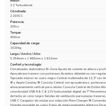
Motor:
2.2 Turbodiesel
Cilindrada:
2.200CC
Potencia:
200cv
Torque:
450nm
Capacidad de carga:
1020kg
Largo / Ancho / Alto:
5.356mm x 1.965mm x 1.822mm
Confort y tecnología:
Climatizador Automático Bi-Zona Ajuste de volante en altura y pro
Apoyabrazo trasero con portavaso Asientos delanteros con regulac
Tapizado interior en cuero negro Central multimedia de 12,3" con A
® y Apple Carplay ® Consola Central con apoyabrazos, portavaso
almacenamiento vertical para celular Consola Central de Doble Alt
conectividad USB A & C & 12V Instrumental digital de 7" Revestimien
de techo en color negro Salidas de ventilación para plazas traseras
USB C Cargador de celular por inducción Ram Charger ® Comandos
Volante revestido en cuero Freno de estacionamiento eléctrico Direc