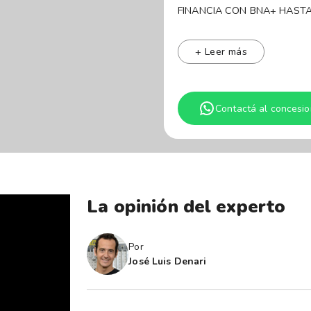
FINANCIA
La RAM Dakota Laramie es un
su motor 2.2L Turbodiésel d
+ Leer más
automática de 8 velocidades 
cromados, iluminación Full L
Contactá al concesio
tecnología interior, incluyen
Somos Sport Cars concesion
Nos destacamos por una prop
estándares del mercado.
INSPECCIÓN Y COBERTURA ME
La opinión del experto
certificados en 240 puntos p
de patentes e infracciones.
Por
GESTORIA: Nosotros nos enca
José Luis Denari
matriculados para que de lo ú
BROKER DE SEGUROS: Tambié