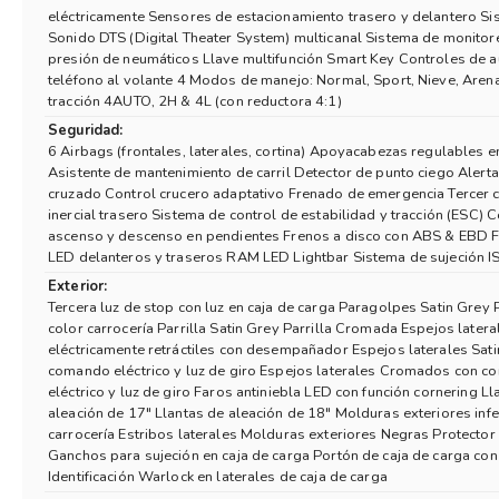
eléctricamente Sensores de estacionamiento trasero y delantero Si
Sonido DTS (Digital Theater System) multicanal Sistema de monitor
presión de neumáticos Llave multifunción Smart Key Controles de a
teléfono al volante 4 Modos de manejo: Normal, Sport, Nieve, Aren
tracción 4AUTO, 2H & 4L (con reductora 4:1)
Seguridad:
6 Airbags (frontales, laterales, cortina) Apoyacabezas regulables e
Asistente de mantenimiento de carril Detector de punto ciego Alerta 
cruzado Control crucero adaptativo Frenado de emergencia Tercer c
inercial trasero Sistema de control de estabilidad y tracción (ESC) 
ascenso y descenso en pendientes Frenos a disco con ABS & EBD F
LED delanteros y traseros RAM LED Lightbar Sistema de sujeción I
Exterior:
Tercera luz de stop con luz en caja de carga Paragolpes Satin Grey
color carrocería Parrilla Satin Grey Parrilla Cromada Espejos latera
eléctricamente retráctiles con desempañador Espejos laterales Sat
comando eléctrico y luz de giro Espejos laterales Cromados con 
eléctrico y luz de giro Faros antiniebla LED con función cornering Ll
aleación de 17" Llantas de aleación de 18" Molduras exteriores infe
carrocería Estribos laterales Molduras exteriores Negras Protector 
Ganchos para sujeción en caja de carga Portón de caja de carga con
Identificación Warlock en laterales de caja de carga