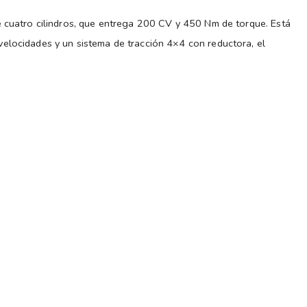
cotización con compañías líderes.
: personaliza tu vehículo con una gran diversidad de
e cuatro cilindros, que entrega 200 CV y 450 Nm de torque. Está
rcas, nuestro compromiso es estar a la vanguardia de la
elocidades y un sistema de tracción 4×4 con reductora, el
 técnico para satisfacer las necesidades y expectativas de
 Estética vehicular – Polarizados y laminados
corporan de serie faros delanteros Full LED, faros antiniebla con
erencia bancaria o depósito.
ricos con desempañador, protector de cárter, estribos laterales,
E PAGO: Cambia tu auto por uno de calidad certificada de
 de sujeción y tercera luz de stop integrada en la caja.
mecánica.
ado, en línea con otras pick ups de RAM como la Rampage. Se
s podes acceder a tu próximo vehículo con un anticipo
 carrocería, parrilla y espejos cromados, llantas de aleación de
a tu medida. Las mejores tasas del mercado.
a franja luminosa horizontal integrada en la parrilla.
IMO VEHÍCULO TE ESPERA EN SPORT CARS
tica más aventurera. Presenta paragolpes y parrilla con
egro, espejos laterales oscurecidos, llantas de aleación de 17
 además de la identificación “Warlock” en los laterales de la