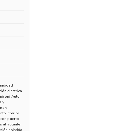
Respecto a la capacidad de carga, la caja mide
pasarruedas, con una profundidad de 502 mm. Est
de 1.210 litros.
Los neumáticos también varían según la versión:
R18, en ambos casos con rueda de auxilio del 
Tecnología
En tecnología, las dos versiones incluyen arranq
tracción con modos 2H, 4AUTO y 4L con reducto
Nieve y Arena, que adaptan el funcionamiento de
fundidad
visión 540 grados y sensores de estacionamiento
ión eléctrica
ndroid Auto
asfalto.
s y
ura y
En el interior, la RAM Dakota ofrece tapizado e
to interior
altura y profundidad y comandos integrados, ade
 con puerto
 al volante
En el apartado multimedia, incorpora una pantal
ción asistida