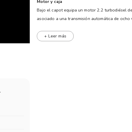
para que puedas comparar la 
Motor y caja
DEPARTAMENTO DE ACCESORIOS
Bajo el capot equipa un motor 2.2 turbodiésel d
productos de prestigiadas ma
asociado a una transmisión automática de ocho v
tecnología y el conocimiento
mismo esquema que utiliza la Titano.
nuestros clientes
+ Leer más
Equipamientos y accesorios -
Exterior
MÉTODOS DE PAGO:
En cuanto al diseño exterior, ambas versiones in
AL CONTADO: Paga vía transf
función de luz en curva, espejos exteriores eléct
*DEJA TU AUTO COMO PARTE D
cobertor de caja y portón con asistencia, ganchos
Sport Cars y con cobertura 
La versión Laramie apunta a un perfil más refin
*FINANCIACIÓN: En Sport Car
diferencia por los paragolpes y molduras en color
T
mínimo y una cuota ajustada 
18 pulgadas y la distintiva “Ram LED Lightbar”, un
NO BUSQUES MAS TU PRÓX
La Dakota Warlock, en cambio, refuerza una esté
terminación Satin Grey, molduras exteriores en n
pulgadas y la barra antivuelco exclusiva RAMBAR,
caja.