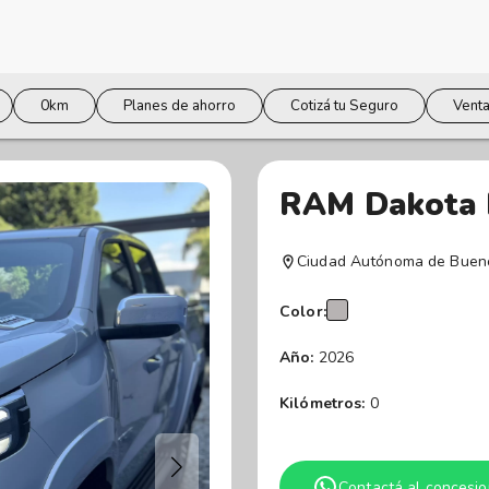
0km
Planes de ahorro
Cotizá tu Seguro
Venta
RAM Dakota L
Ciudad Autónoma de Bueno
Color:
Año:
2026
Kilómetros:
0
Contactá al concesio