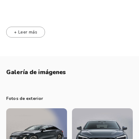
2.0 TFSI 204 CV
Velocidad máxima: 240 Km/h
+ Leer más
Aceleración: 7,3 S
Plataforma
Galería de imágenes
Es la modular MLB del grupo Volkswagen, la plataforma
utilizada por el grupo Volkswagen en los segmentos más
grandes.
Fotos de exterior
Motor y caja
A5 2.0 TFSI
: 1984 cc, 4 cilindros, turbo nafta y 204cv y