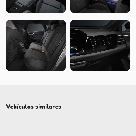
cercano al antiguo A4 dentro de la gama, priorizando la
practicidad sin perder del todo el toque deportivo.
Interior
Puertas adentro, el foco está claramente puesto en la
tecnología. El interior presenta un diseño minimalista
dominado por pantallas, con un tablero digital grande, un
sistema multimedia central y, en algunas versiones, una
pantalla adicional para el pasajero. La calidad general sigue
siendo buena, aunque se perciben algunos recortes en
detalles que antes transmitían una sensación más clásica de
lujo. Es un ambiente moderno, cómodo y bien equipado, pero
Vehículos similares
menos “cálido” que los Audi de generaciones anteriores.
En cuanto a espacio, hay una mejora clara. El auto es más
grande que su antecesor, lo que se nota especialmente en