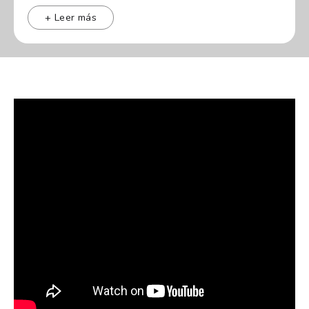
patentar.
+ Leer más
Podes retirar en cualquiera de nuestras sucursales -
Quilmes -La Plata O te enviamos tu auto a tu domicilio.
Tomamos permutas al mejor precio Mejoramos
cualquier presupuesto Contamos con financiacion
exclusiva