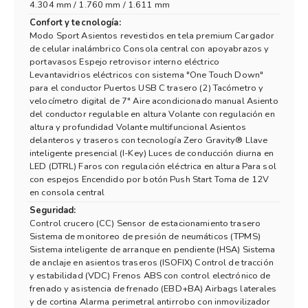
4.304 mm / 1.760 mm / 1.611 mm
Confort y tecnología:
Modo Sport Asientos revestidos en tela premium Cargador
de celular inalámbrico Consola central con apoyabrazos y
portavasos Espejo retrovisor interno eléctrico
Levantavidrios eléctricos con sistema "One Touch Down"
para el conductor Puertos USB C trasero (2) Tacómetro y
velocímetro digital de 7" Aire acondicionado manual Asiento
del conductor regulable en altura Volante con regulación en
altura y profundidad Volante multifuncional Asientos
delanteros y traseros con tecnología Zero Gravity® Llave
inteligente presencial (I-Key) Luces de conducción diurna en
LED (DTRL) Faros con regulación eléctrica en altura Para sol
con espejos Encendido por botón Push Start Toma de 12V
en consola central
Seguridad:
Control crucero (CC) Sensor de estacionamiento trasero
Sistema de monitoreo de presión de neumáticos (TPMS)
Sistema inteligente de arranque en pendiente (HSA) Sistema
de anclaje en asientos traseros (ISOFIX) Control de tracción
y estabilidad (VDC) Frenos ABS con control electrónico de
frenado y asistencia de frenado (EBD+BA) Airbags laterales
y de cortina Alarma perimetral antirrobo con inmovilizador