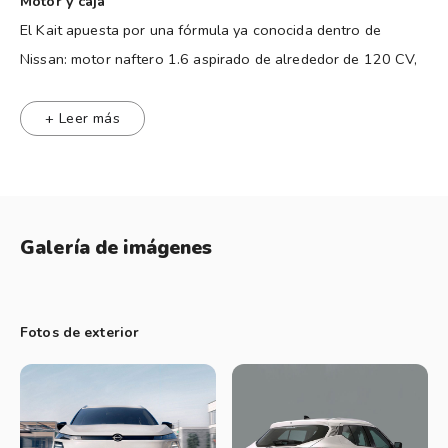
Motor y caja
El Kait apuesta por una fórmula ya conocida dentro de
Nissan: motor naftero 1.6 aspirado de alrededor de 120 CV,
combinado con una caja automática CVT y tracción
delantera.
+ Leer más
No hay innovación mecánica, y eso se nota: no es un SUV
pensado para prestaciones ni manejo deportivo, sino para un
uso diario tranquilo. A cambio, ofrece algo que muchos
valoran en este segmento: confiabilidad, bajo mantenimiento
Galería de imágenes
y consumo contenido. Es un conjunto probado, simple y sin
sorpresas.
Fotos de exterior
Exterior
El diseño es, probablemente, lo que más cambia respecto al
modelo del que deriva (el Kicks Play). Nissan le dio una
identidad más moderna, con una trompa renovada, ópticas