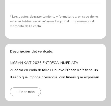
* Los gastos de patentamiento y formularios, en caso de no
estar incluídos, serán informados por el concesionario al
momento de la venta.
Descripción del vehículo:
NISSAN KAIT 2026 ENTREGA INMEDIATA
Audacia en cada detalle El nuevo Nissan Kait tiene un
diseño que impone presencia, con líneas que expresan
modernidad y detalles originales que lo hacen destacar
en cualquier camino. Cuenta con un espacio amplio y
+ Leer más
versátil, diseñado para que cada viaje sea más cómodo
y placentero. Disfrutá de la libertad de moverte y llevar