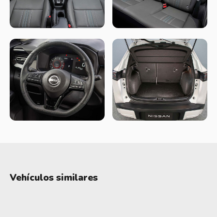
metros de largo y buena distancia entre ejes, ofrece un
habitáculo cómodo para uso familiar y un baúl de alrededor
de 432 litros, bastante competitivo en el segmento.
En confort, apunta a lo práctico: buena habitabilidad,
materiales correctos y equipamiento suficiente, pero sin lujos
ni grandes innovaciones.
Seguridad
En este apartado cumple bien para su categoría. De serie
incluye seis airbags, y suma asistencias como frenado
autónomo de emergencia y cámara 360°.
En versiones más completas agrega un paquete más
avanzado: control crucero adaptativo, mantenimiento de
Vehículos similares
carril, alerta de punto ciego y tráfico cruzado trasero.
No lidera el segmento, pero está alineado con lo que hoy se
espera en un B-SUV moderno.