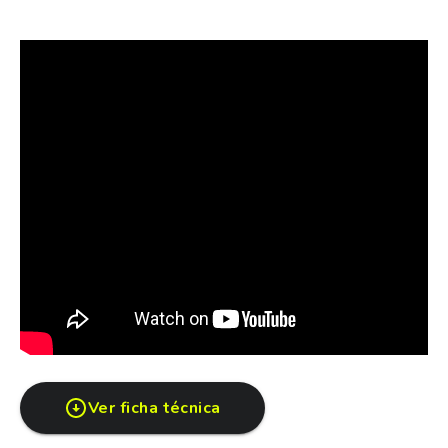
todo lo que necesites. Conectá tus dispositivos de
forma inalámbrica con Apple CarPlay® y Android
Auto®. Manejá tus apps y la música desde la pantalla
táctil de 9”.
VENI A CONOCERLO A NISSCAR
Ver ficha técnica