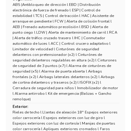
ABS |Antibloqueo de dirección l EBD | Distribución
electrónica de fuerza de frenado l ESP | Control de
estabilidad l TCS | Control de tracción l HAC | Asistente de
arranque en pendiente l FCW | Alerta de colisión frontal l
AEB | Frenado automático precolisión l BSD | Alerta de
punto ciego l LDW | Alerta de mantenimiento de carril l RCA
| Alerta de tráfico cruzado trasero l IHC | Conmutador
automático de luces l ACC | Control crucero adaptativo l
Limitador de velocidad l Cinturónes de seguridad
delanteros con pretensionador (x2) l Cinturónes de
seguridad delanteros regulables en altura (x2) l Cinturones
de seguridad de 3 puntos (x7) l Alarma de cinturónes de
seguridad (x5) l Alarma de puerta abierta l Airbags
frontales (x2) l Airbags laterales delanteros (x2) l Airbags
de cortina delanteros y traseros (x2) l ISOFIX (x2) l
Cerradura de seguridad para niños l Inmobilizador de motor
l Alarma antirrobo l Kit de emergencia (Balizas + Gancho
remolque)
Exterior:
Rieles de techo l Llantas de aleación 18'' Espejos exteriores
color carrocería l Espejos exteriores con luz de giro l
Espejos exteriores con luz de cortesía l Manijas de puertas
color carrocería l Apliques exteriores cromados l Faros