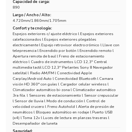
Capacidad de carga:
890
Largo / Ancho / Alto:
4.720mm/1.860mm/1.705mm
Confort y tecnología:
Espejos exteriores c/ ajuste eléctrico l Espejos exteriores
calefaccionados l Espejos exteriores plegables
electricamente l Espejo retrovisor electrocrómico l Llave con
telepresencia l Encendido por botón l Encendido remoto l
Apertura remota de baul l Freno de estacionamiento
eléctrico l Cuadro de instrumentos LCD 12,3'' Central
multimedia tactil LCD 12,3'' Parlantes Sony 8 Navegador
satelital l Radio AM/FM l Conectividad Apple
Carplay/Android Auto l Conectividad Bluetooth l Camara
visión HD 360° con guías l Cargador celular wireless l
Climatizador automático bi-zona l Climatizador automático
3ra fila. l Sensores de estacionamiento l Sensor crepuscular
l Sensor de lluvia l Modo de conducción l Control de
velocidad crucero l Freno Autohold l Alerta de presión de
neumáticos l Bloqueo automático en rodaje l Puerto USB
(x4) l Toma 12v l Luces de lectura en planzas traseras l
Desempañador de luneta
Seguridad: