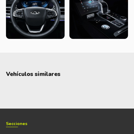
tecnológico. El modelo incorpora un sistema de pantallas
digitales de 24,6 pulgadas que combina el instrumental y la
central multimedia, compatible con Apple CarPlay y Android
Auto, creando una experiencia de conducción completamente
conectada.
El equipamiento se completa con un sistema de audio Sony
con ocho parlantes, techo panorámico eléctrico, climatizador
automático bizona con salidas para las plazas traseras,
cámaras de visión 360° en alta definición, sensores de
Vehículos similares
estacionamiento y múltiples puertos USB, entre otros
elementos orientados al confort.
Secciones