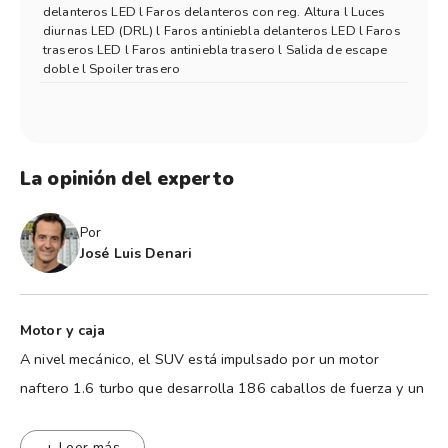
delanteros LED l Faros delanteros con reg. Altura l Luces
diurnas LED (DRL) l Faros antiniebla delanteros LED l Faros
traseros LED l Faros antiniebla trasero l Salida de escape
doble l Spoiler trasero
La opinión del experto
Por
José Luis Denari
Motor y caja
A nivel mecánico, el SUV está impulsado por un motor
naftero 1.6 turbo que desarrolla 186 caballos de fuerza y un
torque de 40 kgm. Cuenta con inyección directa y distribución
por cadena, y se combina con una transmisión automática de
+ Leer más