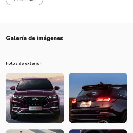
doble embrague (DCT) de siete velocidades.
Seguridad
En cuanto a seguridad, el Tiggo 8 Pro se destaca dentro de
Galería de imágenes
su segmento por una dotación muy completa. Incluye seis
airbags, frenos ABS con distribución electrónica de frenado,
controles de estabilidad y tracción, y un paquete avanzado
Fotos de exterior
de asistencias a la conducción (ADAS), que contempla alerta
de colisión frontal, frenado autónomo de emergencia,
asistente de mantenimiento de carril, monitoreo de punto
ciego, control de crucero adaptativo y asistente para tráfico
congestionado, entre otras funciones.
Diseño
La parrilla frontal Diamond Star, emblema de la familia Tiggo