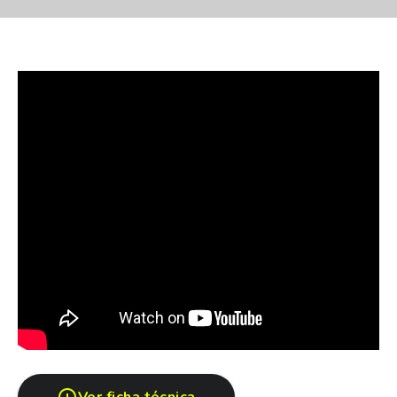
Maschwitz, ofrecemos una experiencia completa que
abarca desde la venta hasta el servicio postventa, con
atención personalizada y asesoramiento profesional en
cada etapa del proceso.
Nuestro compromiso es acompañar a cada cliente con
opciones flexibles y confiables, brindando
asesoramiento personalizado para que encuentre el
vehículo que mejor se adapte a sus necesidades y
estilo de vida.
Beneficios para nuestros clientes
✅ Tomamos tu usado como parte de pago.
✅ Financiación exclusiva de fábrica.
✅ Opciones de financiación bancaria.
✅ Atención personalizada durante todo el proceso de
compra.