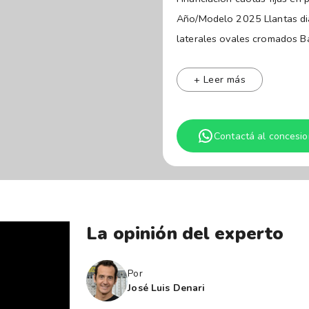
Año/Modelo 2025 Llantas diam
laterales ovales cromados Ba
(alerta cambio de carril y c
Climatizador automático "cli
+ Leer más
Butacas delanteras ergoComf
Contactá al concesio
La opinión del experto
Por
José Luis Denari