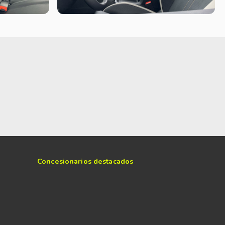
d a la trompa, pero respetando este estilo teutón y matemático.
al junto a Ford cambió completamente para el mundo, pero no
á se le imprimió un carácter asociado a la familia que nació
os o Nivus, que fueron creados con formas y líneas más
marok cuadrada desde la rueda delantera hacia atrás luciendo
njunto.
erva el resto de las dimensiones: 194 cm de ancho, 183 cm de
e de 23,6 cm, salvo en las que tienen llantas de 20´ que pasa a
 trompa nueva, pasando de 28° a 26 grados y a 27,2° en las de
 de salida de 20° y la capacidad de vadeo es de 50 centímetros
Concesionarios destacados
2024 tercera, además de sus luces delanteras en LED, otra de
 de estacionamiento trasero y un nuevo paragolpe trasero
iniebla LED, nuevas llantas de aleación de 17”. La V6 Highline