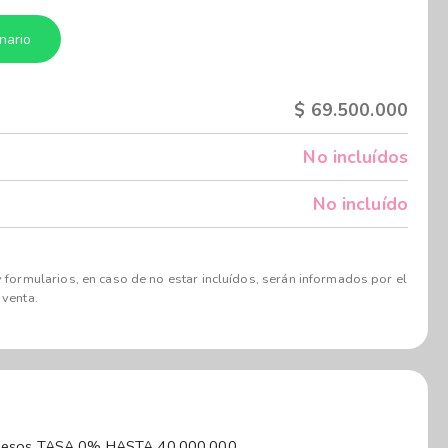
nario
$
69.500.000
No incluídos
No incluído
 formularios, en caso de no estar incluídos, serán informados por el
 venta.
Financiación cuotas fijas en pesos TASA 0% HASTA 40.000.000