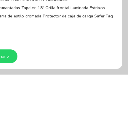
antadas Zapaleri 18" Grilla frontal iluminada Estribos
rra de estilo cromada Protector de caja de carga Safer Tag
olisión frontal) Monitoreo de presión de neumáticos (TPMS)
matronic" bi-zona Coming & leaving home Sensor de lluvia
ort con calefacción
nario