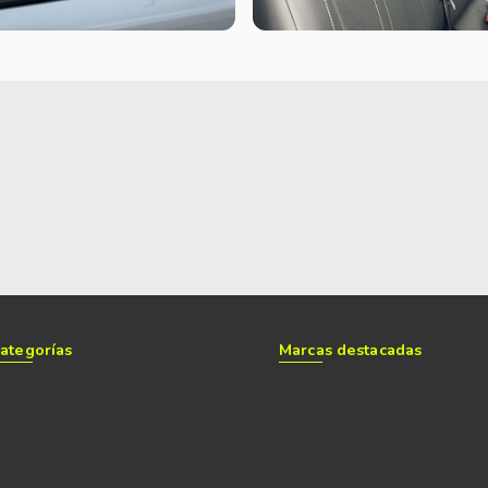
primer restyling sumó un poco más de complejida
El problema llegó cuando en su renovación glob
para Argentina y sus mercados de exportación. Ac
más de una década después, es decir Saveiro, Ta
redondeadas y orgánicas. El resultado es una A
una máscara que no combina con el resto del co
Mide 20 cm más con el rediseño 2024, pero cons
alto, 310 cm de distancia entre ejes y un despej
ser de 24,5°. El ángulo de ataque perdió con la
llantas de 20 pulgadas, el ventral es de 23°, el
(Ranger 80Cm).
ategorías
Marcas destacadas
En cuanto al equipamiento, Trendline agregó en 
stop con iluminación de caja de carga, sensores
pintado en negro mate.
La variante V6 Comfortline suma nuevos faros ant