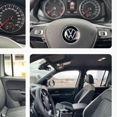
 de ser casi indestructible. El trasero, como en casi todas las
mbor (salvo en V6 que son discos). Las versiones Trendline y
n 5 hojas de elásticos (más los amortiguadores hidráulicos),
s mullida tiene solo 3 hojas.
 de 140 CV a 3.500 RPM y 340 Nm a 1.600 RPM, con caja manual
l de 180 CV y 400 Nm. Manual de 6ta o automática de 8va.
m a 1.400 RPM, solo acoplada a la caja automática de 8va ZF.
 se reserva para la variante de entrada de gama con caja
6 tienen integral permanente.
tas, superficies planas y un estilo súper conservador. En su