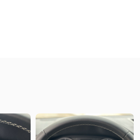
e del primer momento apostó por un conjunto de chasis y trenes