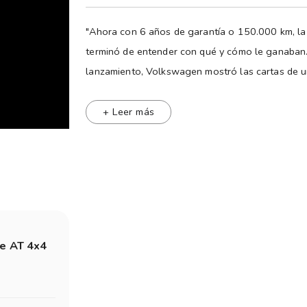
"Ahora con 6 años de garantía o 150.000 km, l
terminó de entender con qué y cómo le ganaban
lanzamiento, Volkswagen mostró las cartas de un 
up de uso dual. Es decir, una chata que pudiera 
+ Leer más
A partir de ese año comenzamos a ver Amarok ci
yendo a hacer las compras, buscando chicos en e
demostraron que ese era el camino correcto, la
del segmento (detrás de la imbatible Hilux) y l
productos hacia ese tipo de uso dual, incluso T
En estos 10 años la gama de la fabricada en la
e AT 4x4
la Hero. Así, al momento del relanzamiento exis
• 2.0 L Trendline de 140 o 180 CV MT6 - 4x2 o
• 2.0 L Comfortline de 180 CV MT o AT - 4X2