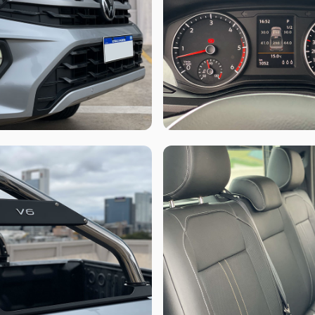
robusto, donde el delantero se ganó la reputación
pick-ups, tiene elásticos traseros y frenos de ta
Comfortline por estar orientadas al trabajo tiene
mientras que el resto de la gama alta para ser má
Motores y cajas según la versión
Hay 2 motores, con 3 variantes de potencia:
• Cuatro cilindros en línea, 2.0 L turbodiésel
de 6ta.
• Cuatro cilindros en línea, 2.0 L biturbo diése
• V6 turbodiésel de 258 CV a 4000 RPM y 580 N
Con respecto a la tracción, la 4x4 con reductora
manual, mientras que las demás son 4x2, y las V
Diseño
Amarok siempre se caracterizó por sus líneas rec