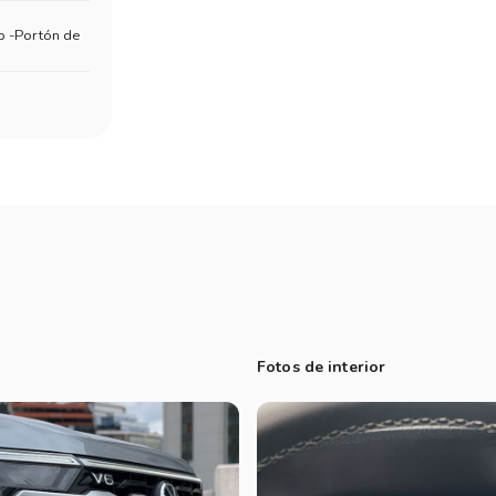
0 a 100 km/h: 8,5 segundos
p -Portón de
Velocidad máxima: 194 km/h
Consumo Ruta 130 Km/h: 11 L/100 km
Consumo ciudad: 12 L/100 km
Frenada 120km a 0: 67 mts
V6 258 HP:
0 a 100 km/h: 7,6 segundos
Velocidad máxima: 204 km/h
Consumo Ruta 130 Km/h: 11,5 L/100 km
Consumo ciudad: 12,3 L/100 km
Fotos de interior
Frenada 120km a 0: 67 mts
Chasis
Este es uno de los puntos fuertes de Amarok, qu