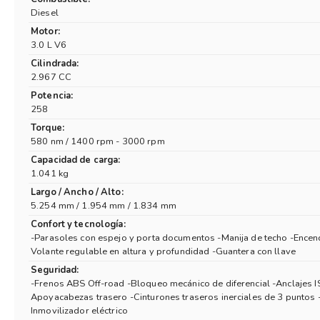
Diesel
Motor:
3.0 L V6
Cilindrada:
2.967 CC
Potencia:
258
Torque:
580 nm / 1400 rpm - 3000 rpm
Capacidad de carga:
1.041 kg
Largo / Ancho / Alto:
5.254 mm / 1.954 mm / 1.834 mm
Confort y tecnología:
-Parasoles con espejo y porta documentos -Manija de techo -Encen
Volante regulable en altura y profundidad -Guantera con llave
Seguridad:
-Frenos ABS Off-road -Bloqueo mecánico de diferencial -Anclajes I
Apoyacabezas trasero -Cinturones traseros inerciales de 3 puntos 
Inmovilizador eléctrico