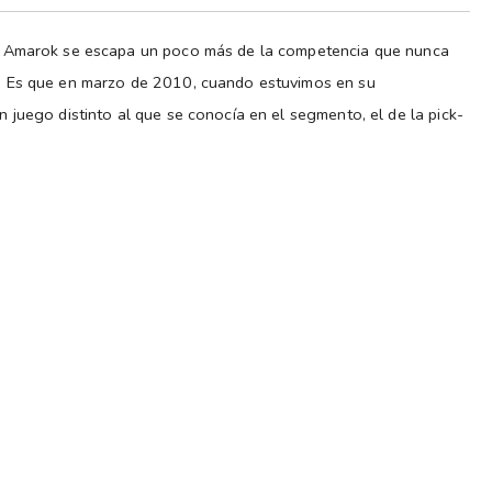
a Amarok se escapa un poco más de la competencia que nunca
. Es que en marzo de 2010, cuando estuvimos en su
juego distinto al que se conocía en el segmento, el de la pick-
manejar cualquiera, hombres y mujeres, para todo tipo de uso.
rculando en el centro de grandes ciudades, en supermercados
l colegio y por supuesto, en el campo. Dos señales
 primera fue su rápida consolidación como segunda protagonista
a segunda fue que todas las marcas reaccionaron readaptando sus
oyota.
 planta argentina de Pacheco se fue ampliando, y en 2024 sumó
ten 4 niveles de equipamiento para conformar 10 versiones:
 4X4