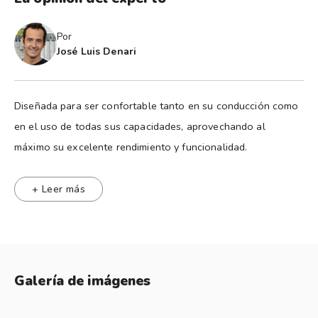
Por
José Luis Denari
Diseñada para ser confortable tanto en su conducción como
en el uso de todas sus capacidades, aprovechando al
máximo su excelente rendimiento y funcionalidad.
La dirección asistida eléctrica (EPAS) garantiza una excelente
respuesta en el comando del vehículo, logrando más agilidad
+ Leer más
y una mayor eficiencia en el consumo de combustible.
La altura de los faros puede ser regulada desde el interior.
Desde el momento en que la puerta se cierra, el temporizador
los mantiene encendidos durante 45 segundos.
Galería de imágenes
Amplia superficie vidriada y espejos de gran tamaño para una
visión óptima.