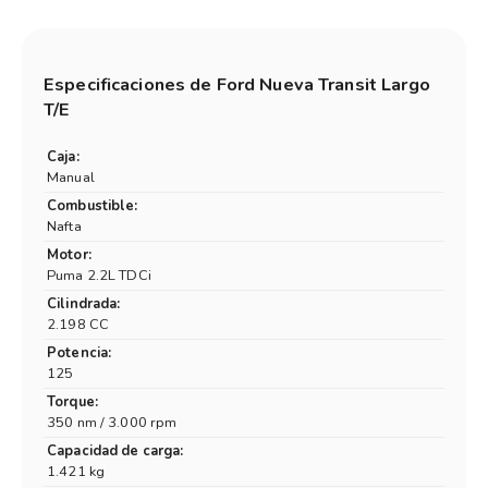
Lomas: Av. Hipolito Yrigoyen 8679 Lanús: Av. Hipolito
Yrigoyen 3498 Canning: Mariano Castex 1277,
Especificaciones de
Ford Nueva Transit Largo
Canning
T/E
Caja:
Manual
Combustible:
Nafta
Motor:
Puma 2.2L TDCi
Cilindrada:
2.198 CC
Potencia:
125
Torque:
350 nm / 3.000 rpm
Capacidad de carga:
1.421 kg