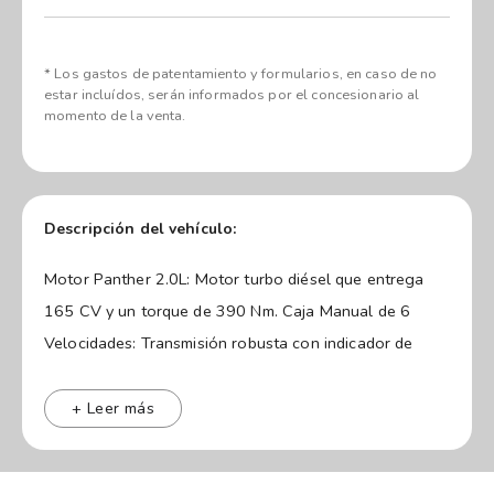
* Los gastos de patentamiento y formularios, en caso de no
estar incluídos, serán informados por el concesionario al
momento de la venta.
Descripción del vehículo:
Motor Panther 2.0L: Motor turbo diésel que entrega
165 CV y un torque de 390 Nm. Caja Manual de 6
Velocidades: Transmisión robusta con indicador de
pase de marcha en el tablero para optimizar el
consumo. Tracción Trasera: Configuración ideal para
+ Leer más
mantener el empuje y el agarre cuando el vehículo viaja
con carga completa.